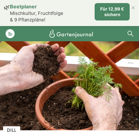
×
🌿
Beetplaner
Für 12,99 €
Mischkultur, Fruchtfolge
sichern
& 9 Pflanzpläne!
DILL