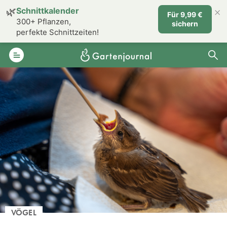
×
🌿
Schnittkalender
Für 9,99 €
300+ Pflanzen,
sichern
perfekte Schnittzeiten!
VÖGEL