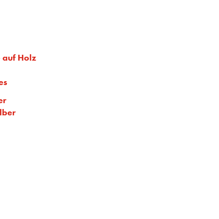
 auf Holz
es
er
lber