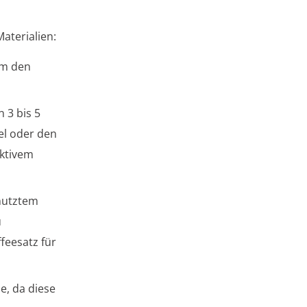
aterialien:
um den
 3 bis 5
el oder den
aktivem
nutztem
u
eesatz für
e, da diese