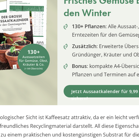
Frisches Gemüse b
den Winter
130+ Pflanzen:
Alle Aussaat-,
Erntezeiten für den Gemüse
Zusätzlich:
Erweiterte Übersi
Gründünger, Kräuter und O
Bonus:
kompakte A4-Übersich
Pflanzen und Terminen auf e
Jetzt Aussaatkalender für 9,99
sichern!
logischer Sicht ist Kaffeesatz attraktiv, da er ein leicht ver
eundliches Recyclingmaterial darstellt. All diese Eigenscha
zu einem praktischen und kostengünstigen Substrat für di