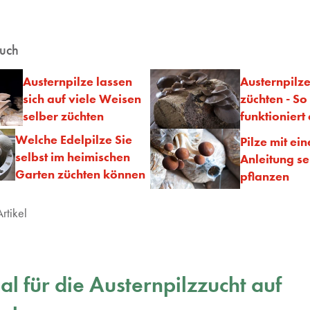
auch
Austernpilze lassen
Austernpilze
sich auf viele Weisen
züchten - So
selber züchten
funktioniert 
Welche Edelpilze Sie
Pilze mit ein
selbst im heimischen
Anleitung se
Garten züchten können
pflanzen
rtikel
al für die Austernpilzzucht auf