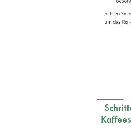
besond
Achten Sie d
um das Risi
Schrit
Kaffees