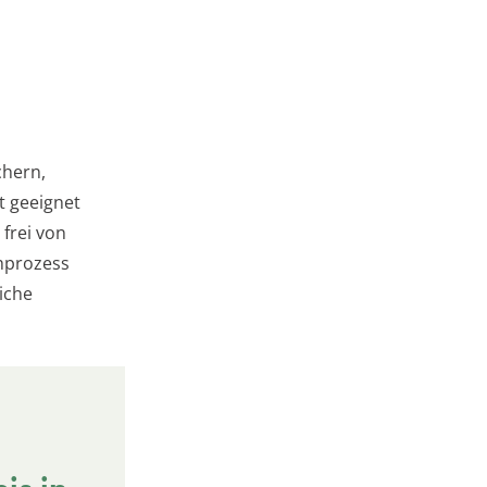
chern,
t geeignet
 frei von
hprozess
liche