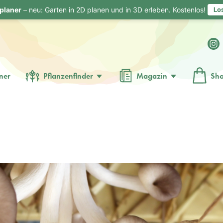
planer
– neu: Garten in 2D planen und in 3D erleben. Kostenlos!
Lo
ner
Pflanzenfinder
Magazin
Sh