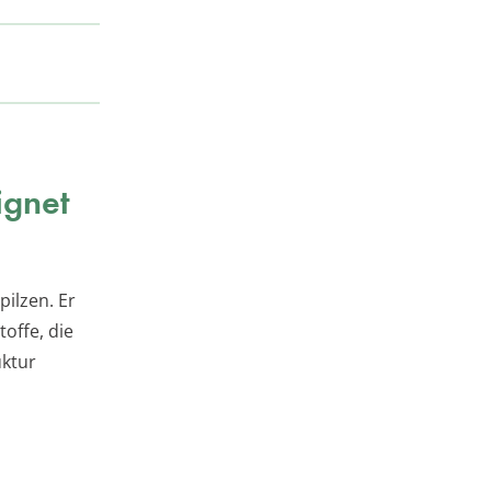
ignet
pilzen. Er
offe, die
uktur