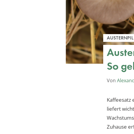
AUSTERNPIL
Auste
So gel
Von
Alexan
Kaffeesatz 
liefert wic
Wachstumsbe
Zuhause erf