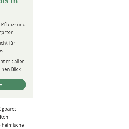
is in
 Pflanz- und
garten
cht für
bst
t mit allen
inen Blick
 €
fügbares
ften
e heimische