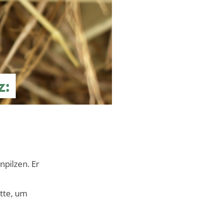
z:
npilzen. Er
tte, um