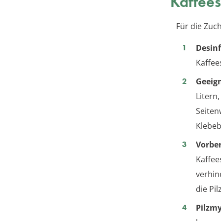
Kaffees
Für die Zuch
Desinf
Kaffee
Geeign
Litern
Seiten
Klebeb
Vorber
Kaffee
verhin
die Pi
Pilzmy