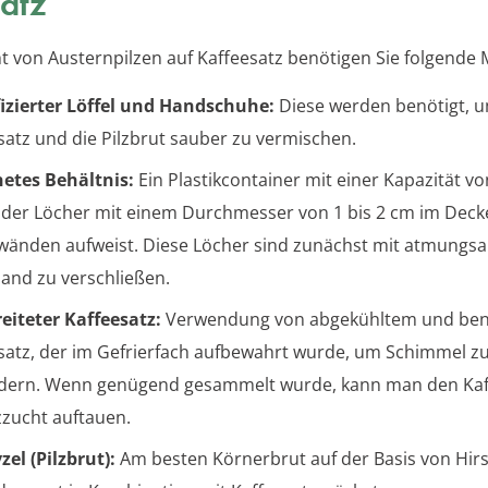
atz
t von Austernpilzen auf Kaffeesatz benötigen Sie folgende M
izierter Löffel und Handschuhe:
Diese werden benötigt, 
satz und die Pilzbrut sauber zu vermischen.
etes Behältnis:
Ein Plastikcontainer mit einer Kapazität von
, der Löcher mit einem Durchmesser von 1 bis 2 cm im Deck
wänden aufweist. Diese Löcher sind zunächst mit atmungs
and zu verschließen.
eiteter Kaffeesatz:
Verwendung von abgekühltem und be
satz, der im Gefrierfach aufbewahrt wurde, um Schimmel z
dern. Wenn genügend gesammelt wurde, kann man den Kaff
lzzucht auftauen.
zel (Pilzbrut):
Am besten Körnerbrut auf der Basis von Hirs