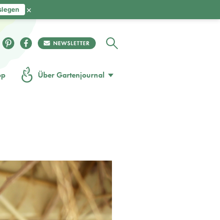
×
slegen
op
Über Gartenjournal