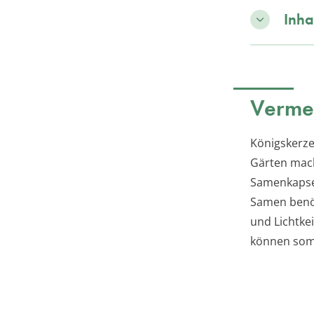
Inha
Vermeh
Königskerze
Gärten mach
Samenkapsel
Samen benöt
und Lichtke
können somi