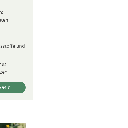
n:
üten,
sstoffe und
nes
izen
,99 €