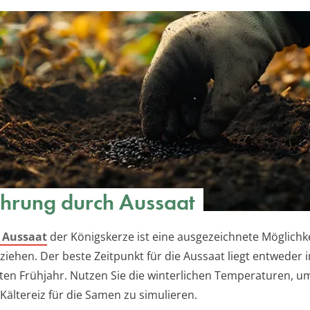
hrung durch Aussaat
e Aussaat
der Königskerze ist eine ausgezeichnete Möglichke
 ziehen. Der beste Zeitpunkt für die Aussaat liegt entweder 
ten Frühjahr. Nutzen Sie die winterlichen Temperaturen, u
Kältereiz für die Samen zu simulieren.