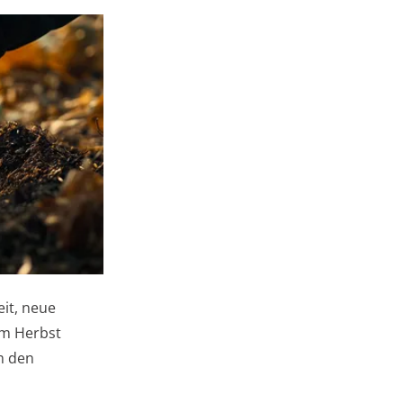
it, neue
im Herbst
m den