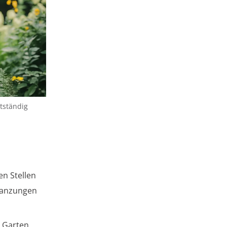
tständig
en Stellen
flanzungen
 Garten