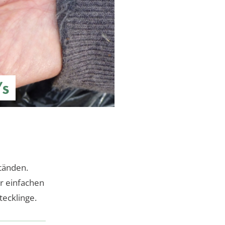
’s
tänden.
r einfachen
tecklinge.