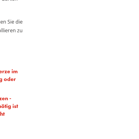
en Sie die
llieren zu
erze im
ig oder
zen -
ötig ist
ht