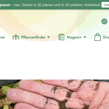
planer
– neu: Garten in 2D planen und in 3D erleben. Kostenlos!
Lo
ner
Pflanzenfinder
Magazin
Sh