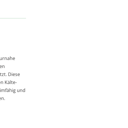
turnahe
den
zt. Diese
n Kälte-
eimfähig und
en.