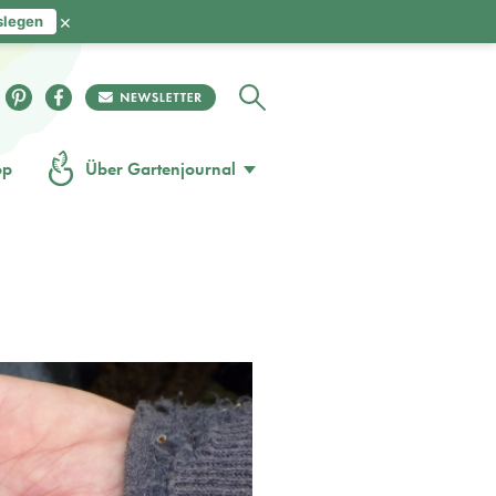
×
slegen
op
Über Gartenjournal