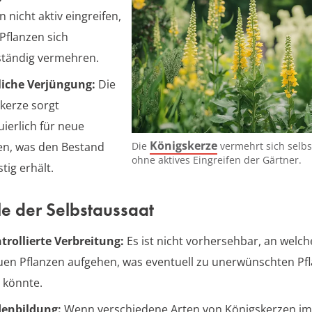
 nicht aktiv eingreifen,
 Pflanzen sich
ständig vermehren.
liche Verjüngung:
Die
kerze sorgt
uierlich für neue
Königskerze
en, was den Bestand
Die
vermehrt sich selbs
ohne aktives Eingreifen der Gärtner.
stig erhält.
le der Selbstaussaat
rollierte Verbreitung:
Es ist nicht vorhersehbar, an welch
uen Pflanzen aufgehen, was eventuell zu unerwünschten P
 könnte.
denbildung:
Wenn verschiedene Arten von Königskerzen im