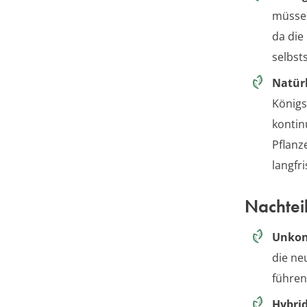
müssen
da die
selbst
Natür
Königs
kontin
Pflanz
langfri
Nachtei
Unkont
die ne
führen
Hybri