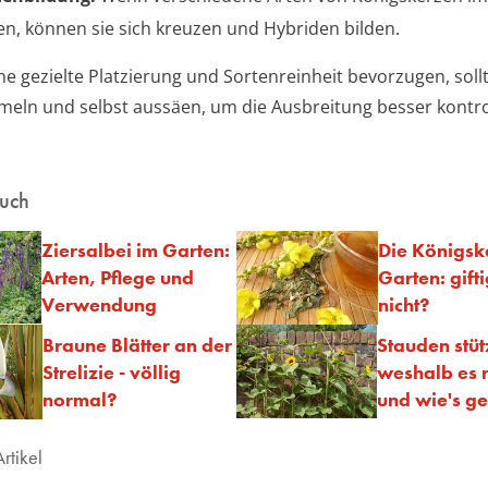
n, können sie sich kreuzen und Hybriden bilden.
e gezielte Platzierung und Sortenreinheit bevorzugen, sollt
ln und selbst aussäen, um die Ausbreitung besser kontro
auch
Ziersalbei im Garten:
Die Königsk
Arten, Pflege und
Garten: gift
Verwendung
nicht?
Braune Blätter an der
Stauden stüt
Strelizie - völlig
weshalb es n
normal?
und wie's ge
rtikel