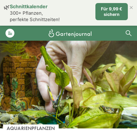
×
🌿
Schnittkalender
Für 9,99 €
300+ Pflanzen,
sichern
perfekte Schnittzeiten!
AQUARIENPFLANZEN