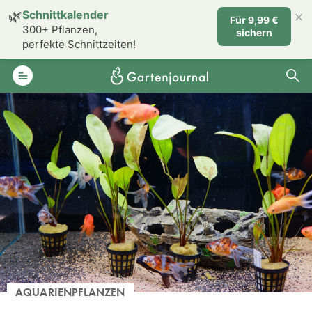
×
🌿
Schnittkalender
Für 9,99 €
300+ Pflanzen,
sichern
perfekte Schnittzeiten!
AQUARIENPFLANZEN