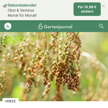
×
🌿
Saisonkalender
Für 15,99 €
Obst & Gemüse
sichern
Monat für Monat!
HIRSE