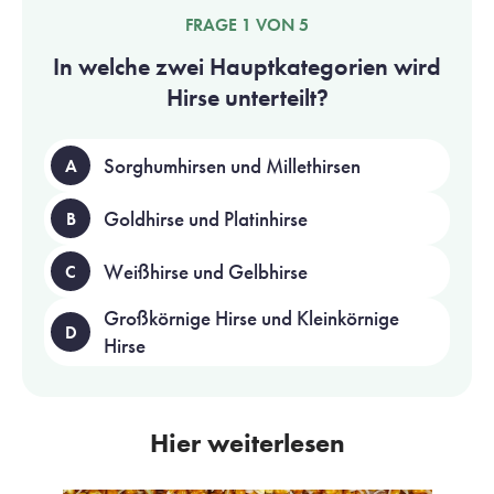
FRAGE 1 VON 5
In welche zwei Hauptkategorien wird
Hirse unterteilt?
Sorghumhirsen und Millethirsen
A
Goldhirse und Platinhirse
B
Weißhirse und Gelbhirse
C
Großkörnige Hirse und Kleinkörnige
D
Hirse
Hier weiterlesen