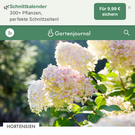
×
🌿
Schnittkalender
Für 9,99 €
300+ Pflanzen,
sichern
perfekte Schnittzeiten!
HORTENSIEN