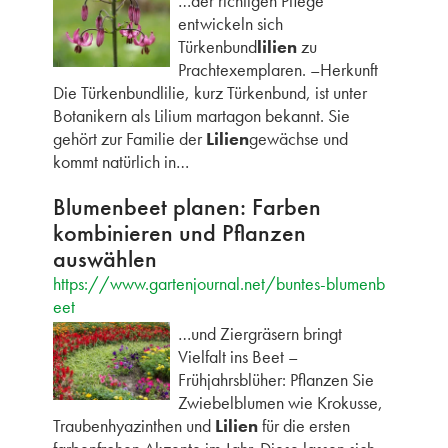
…der richtigen Pflege
entwickeln sich
Türkenbund
lilien
zu
Prachtexemplaren. –Herkunft
Die Türkenbundlilie, kurz Türkenbund, ist unter
Botanikern als Lilium martagon bekannt. Sie
gehört zur Familie der
Lilien
gewächse und
kommt natürlich in…
Blumenbeet planen: Farben
kombinieren und Pflanzen
auswählen
https://www.gartenjournal.net/buntes-blumenb
eet
…und Ziergräsern bringt
Vielfalt ins Beet –
Frühjahrsblüher: Pflanzen Sie
Zwiebelblumen wie Krokusse,
Traubenhyazinthen und
Lilien
für die ersten