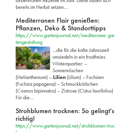
farbenfrohen Akzente im Jahr. Diese lassen sich
bereits im Herbst setzen…
Mediterranen Flair genießen:
Pflanzen, Deko & Standorttipps
https://www.gartenjournal.net/mediterrane-gar
tengestaltung
…die für die kalte Jahreszeit
umsiedeln in ein frostfreies
Winterquartier: –
Sonnenröschen
(Helianthemum) –
Lilien
(Lilium) – Fuchsien
(Fuchsia papagena) – Schmuckkörbchen
(Cosmos bipinnatus) – Zistrose (Cistus laurifolius)
Für die…
Strohblumen trocknen: So gelingt's
richtig!
https://www.gartenjournal.net/strohblumen-troc