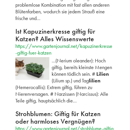
problemlose Kombination mit fast allen anderen
Blütenfarben, wodurch sie jedem Strauß eine
frische und…
Ist Kapuzinerkresse giftig für
Katzen? Alles Wissenswerte
https://www.gartenjournal.net/kapuzinerkresse
-giftig-fuer-katzen
…(Nerium oleander): Hoch
giftig, bereits kleinste Mengen
können tödlich sein. #
Lilien
(Lilium sp.) und Tag
lilien
(Hemerocallis): Extrem giftig, führen zu
Nierenversagen. # Narzissen (Narcissus): Alle
Teile giftig, hauptsächlich die…
Strohblumen: Giftig für Katzen
oder harmloses Vergnügen?
https://www.gartenjournal.net/strohblume-giftig