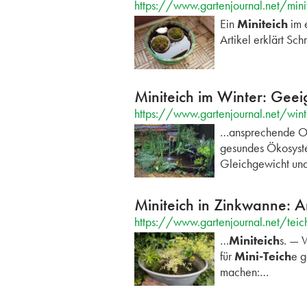
https://www.gartenjournal.net/mini
Ein
Miniteich
im e
Artikel erklärt Sch
Miniteich im Winter: Gee
https://www.gartenjournal.net/wint
…ansprechende Op
gesundes Ökosys
Gleichgewicht u
Miniteich in Zinkwanne: 
https://www.gartenjournal.net/teic
…
Miniteich
s. — 
für
Mini-Teich
e g
machen:…