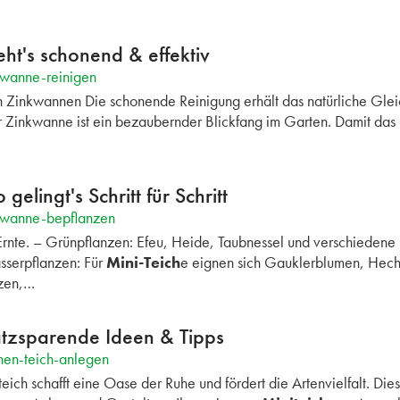
ht's schonend & effektiv
kwanne-reinigen
n Zinkwannen Die schonende Reinigung erhält das natürliche Gle
r Zinkwanne ist ein bezaubernder Blickfang im Garten. Damit das
elingt's Schritt für Schritt
kwanne-bepflanzen
rnte. – Grünpflanzen: Efeu, Heide, Taubnessel und verschiedene G
sserpflanzen: Für
Mini-Teich
e eignen sich Gauklerblumen, Hech
nzen,…
atzsparende Ideen & Tipps
nen-teich-anlegen
eich schafft eine Oase der Ruhe und fördert die Artenvielfalt. Dieser