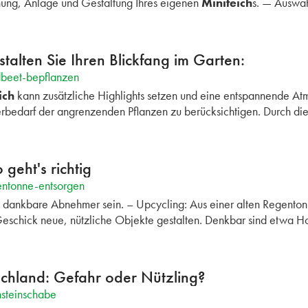
anung, Anlage und Gestaltung Ihres eigenen
Miniteich
s. — Auswa
alten Sie Ihren Blickfang im Garten:
dbeet-bepflanzen
ich
kann zusätzliche Highlights setzen und eine entspannende At
rbedarf der angrenzenden Pflanzen zu berücksichtigen. Durch di
geht's richtig
entonne-entsorgen
dankbare Abnehmer sein. – Upcycling: Aus einer alten Regentonne 
schick neue, nützliche Objekte gestalten. Denkbar sind etwa H
schland: Gefahr oder Nützling?
nsteinschabe