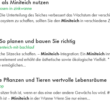
als Miniteich nutzen
rosen-in-zinkwanne
 Die Unterteilung des Teiches verbessert das Wachstum der versc
ystem zu schaffen, sollten Sie den
Miniteich
in verschiedene Zo
 So planen und bauen Sie richtig
enteich-mit-bachlauf
che Sitzecke schaffen. –
Miniteich
-Integration: Ein
Miniteich
inn
relement und erhöht die ästhetische sowie ökologische Vielfalt. *
e ermöglichen…
ie Pflanzen und Tieren wertvolle Lebensräume
top
itzer froh ist, wenn er das eine oder andere Gewächs los wird. 
h ist –
Miniteich
in der Wanne Wenn Sie nur einen…