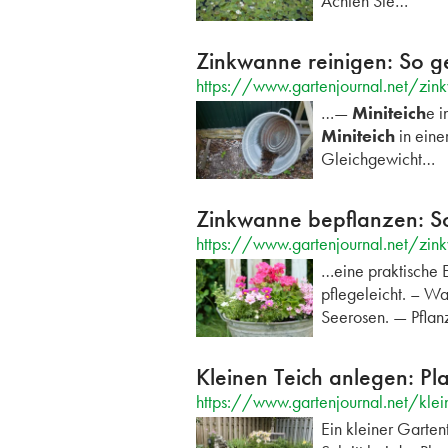
Achten Sie…
Zinkwanne reinigen: So ge
https://www.gartenjournal.net/zin
…—
Miniteich
e i
Miniteich
in eine
Gleichgewicht…
Zinkwanne bepflanzen: So g
https://www.gartenjournal.net/zin
…eine praktische E
pflegeleicht. – Wa
Seerosen. — Pfla
Kleinen Teich anlegen: Pl
https://www.gartenjournal.net/klei
Ein kleiner Gartent