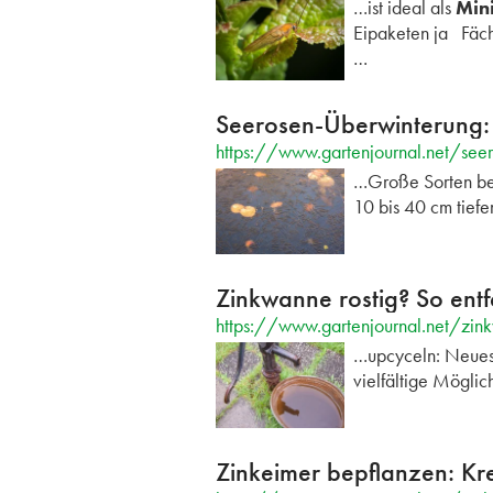
…ist ideal als
Mini
Eipaketen ja Fäch
…
Seerosen-Überwinterung: 
https://www.gartenjournal.net/seer
…Große Sorten bev
10 bis 40 cm tief
Zinkwanne rostig? So entf
https://www.gartenjournal.net/zin
…upcyceln: Neues L
vielfältige Mögli
Zinkeimer bepflanzen: Kr