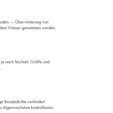
hoden. — Überwinterung von
us dem Wasser genommen werden.
k je nach Teichart, Größe und
…
ge Besatzdichte verhindert
as Algenwachstum kontrollieren.