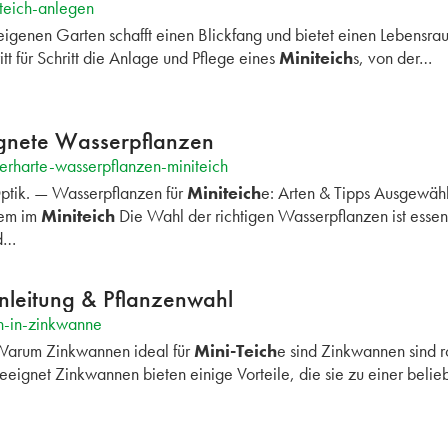
teich-anlegen
igenen Garten schafft einen Blickfang und bietet einen Lebensrau
ritt für Schritt die Anlage und Pflege eines
Miniteich
s, von der…
ignete Wasserpflanzen
erharte-wasserpflanzen-miniteich
tik. — Wasserpflanzen für
Miniteich
e: Arten & Tipps Ausgewähl
tem im
Miniteich
Die Wahl der richtigen Wasserpflanzen ist essenz
nd…
Anleitung & Pflanzenwahl
h-in-zinkwanne
Warum Zinkwannen ideal für
Mini-Teich
e sind Zinkwannen sind ro
eeignet Zinkwannen bieten einige Vorteile, die sie zu einer belie