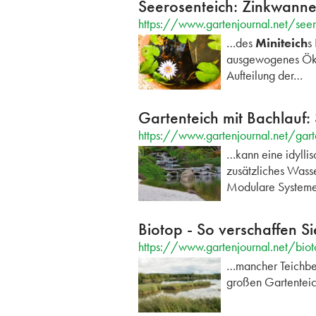
Seerosenteich: Zinkwanne 
https://www.gartenjournal.net/see
…des
Miniteich
s
ausgewogenes Ökos
Aufteilung der…
Gartenteich mit Bachlauf:
https://www.gartenjournal.net/gart
…kann eine idyllis
zusätzliches Wasse
Modulare System
Biotop - So verschaffen S
https://www.gartenjournal.net/bio
…mancher Teichbes
großen Gartenteic