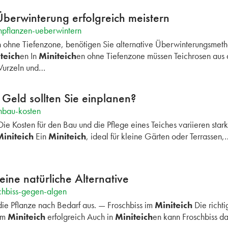
Überwinterung erfolgreich meistern
hpflanzen-ueberwintern
h
ohne Tiefenzone, benötigen Sie alternative Überwinterungsmet
teich
en In
Miniteich
en ohne Tiefenzone müssen Teichrosen a
Wurzeln und…
 Geld sollten Sie einplanen?
hbau-kosten
ie Kosten für den Bau und die Pflege eines Teiches variieren star
Miniteich
Ein
Miniteich
, ideal für kleine Gärten oder Terrassen,
eine natürliche Alternative
chbiss-gegen-algen
ie Pflanze nach Bedarf aus. — Froschbiss im
Miniteich
Die richti
 im
Miniteich
erfolgreich Auch in
Miniteich
en kann Froschbiss d