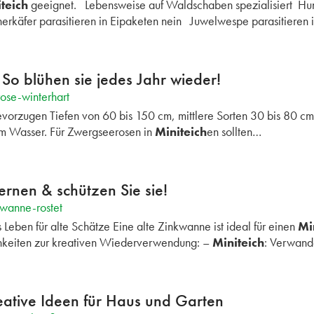
teich
geeignet. Lebensweise auf Waldschaben spezialisiert Hun
erkäfer parasitieren in Eipaketen nein Juwelwespe parasitieren
So blühen sie jedes Jahr wieder!
ose-winterhart
orzugen Tiefen von 60 bis 150 cm, mittlere Sorten 30 bis 80 c
em Wasser. Für Zwergseerosen in
Miniteich
en sollten…
ernen & schützen Sie sie!
kwanne-rostet
eben für alte Schätze Eine alte Zinkwanne ist ideal für einen
Mi
chkeiten zur kreativen Wiederverwendung: –
Miniteich
: Verwand
eative Ideen für Haus und Garten