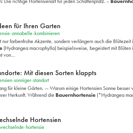
n: Die richtige Hortensienart für jeden Schattenplatz. –
Bauernho
deen für Ihren Garten
tensie-annabelle-kombinieren
t nur farbenfrohe Akzente, sondern verlängern auch die Blütezeit 
e
(Hydrangea macrophylla) beispielsweise, begeistert mit Blüten
ht von…
andorte: Mit diesen Sorten klappts
nsien-sonniger-standort
fang für kleine Gärten. — Warum einige Hortensien Sonne besser 
ihrer Herkunft. Während die
Bauernhortensie
(*Hydrangea macr
wechselnde Hortensien
bwechselnde-hortensie