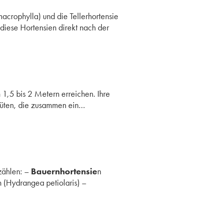
crophylla) und die Tellerhortensie
 diese Hortensien direkt nach der
1,5 bis 2 Metern erreichen. Ihre
Blüten, die zusammen ein…
zählen: –
Bauernhortensie
n
n (Hydrangea petiolaris) –