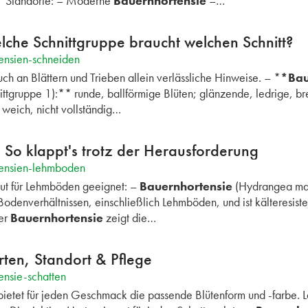
* Standorte: – Moderne
Bauernhortensie
–…
lche Schnittgruppe braucht welchen Schnitt?
ensien-schneiden
ch an Blättern und Trieben allein verlässliche Hinweise. – *
*Bau
ttgruppe 1):** runde, ballförmige Blüten; glänzende, ledrige, br
 weich, nicht vollständig…
 So klappt's trotz der Herausforderung
tensien-lehmboden
ut für Lehmböden geeignet: –
Bauernhortensie
(Hydrangea macr
Bodenverhältnissen, einschließlich Lehmböden, und ist kälteresist
der
Bauernhortensie
zeigt die…
rten, Standort & Pflege
ensie-schatten
d bietet für jeden Geschmack die passende Blütenform und -farbe. 