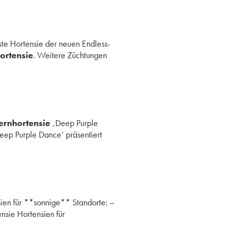
ste Hortensie der neuen Endless-
ortensie
. Weitere Züchtungen
ernhortensie
‚Deep Purple
ep Purple Dance‘ präsentiert
ien für **sonnige** Standorte: –
nsie Hortensien für