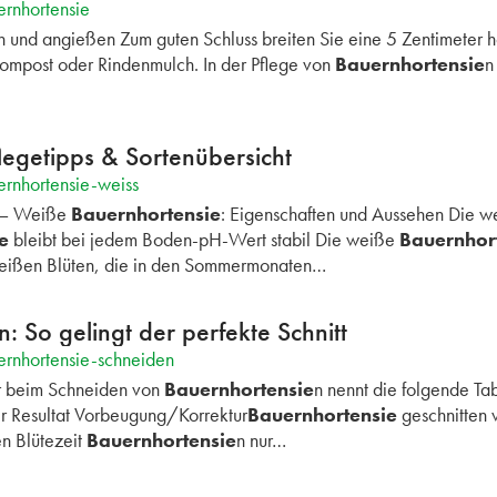
rnhortensie
 und angießen Zum guten Schluss breiten Sie eine 5 Zentimeter 
mpost oder Rindenmulch. In der Pflege von
Bauernhortensie
n
legetipps & Sortenübersicht
rnhortensie-weiss
 — Weiße
Bauernhortensie
: Eigenschaften und Aussehen Die w
e
bleibt bei jedem Boden-pH-Wert stabil Die weiße
Bauernhor
eißen Blüten, die in den Sommermonaten…
: So gelingt der perfekte Schnitt
ernhortensie-schneiden
r beim Schneiden von
Bauernhortensie
n nennt die folgende Tabe
r Resultat Vorbeugung/Korrektur
Bauernhortensie
geschnitten 
en Blütezeit
Bauernhortensie
n nur…