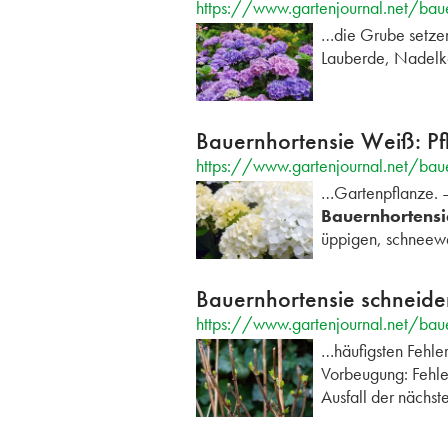
https://www.gartenjournal.net/baue
…die Grube setzen
Lauberde, Nadelko
Bauernhortensie Weiß: Pf
https://www.gartenjournal.net/baue
…Gartenpflanze.
Bauernhortensi
üppigen, schneew
Bauernhortensie schneiden
https://www.gartenjournal.net/bau
…häufigsten Fehle
Vorbeugung: Fehle
Ausfall der nächst