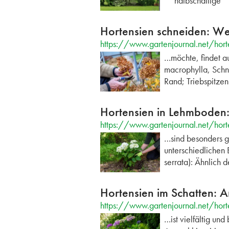
**halbschattige*
Hortensien schneiden: We
https://www.gartenjournal.net/hort
…möchte, findet au
macrophylla, Schni
Rand; Triebspitzen
Hortensien in Lehmboden:
https://www.gartenjournal.net/hor
…sind besonders g
unterschiedlichen 
serrata): Ähnlich 
Hortensien im Schatten: A
https://www.gartenjournal.net/hort
…ist vielfältig un