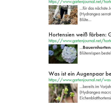
https://www.gartenjournal.net/hor
…für das nächste J
(Hydrangea serrata
Blüte…
Hortensien weiß färben: G
https://www.gartenjournal.net/hort
…
Bauernhorten
Blütenrispen beste
Was ist ein Augenpaar be
https://www.gartenjournal.net/was-
…bereits im Vorjah
(Hydrangea macroph
Eichenblatthorten