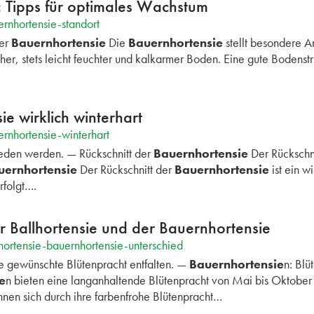
: Tipps für optimales Wachstum
rnhortensie-standort
er
Bauernhortensie
Die
Bauernhortensie
stellt besondere 
her, stets leicht feuchter und kalkarmer Boden. Eine gute Bodenst
ie wirklich winterhart
rnhortensie-winterhart
eden werden. — Rückschnitt der
Bauernhortensie
Der Rückschni
uernhortensie
Der Rückschnitt der
Bauernhortensie
ist ein wi
rfolgt….
r Ballhortensie und der Bauernhortensie
hortensie-bauernhortensie-unterschied
 gewünschte Blütenpracht entfalten. —
Bauernhortensie
n: Blü
e
n bieten eine langanhaltende Blütenpracht von Mai bis Oktobe
nen sich durch ihre farbenfrohe Blütenpracht…