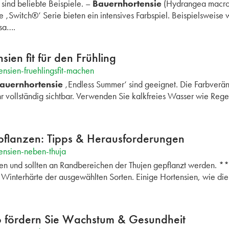
sind beliebte Beispiele. –
Bauernhortensie
(Hydrangea macrop
 ‚Switch®‘ Serie bieten ein intensives Farbspiel. Beispielsweise 
osa….
ien fit für den Frühling
nsien-fruehlingsfit-machen
auernhortensie
‚Endless Summer‘ sind geeignet. Die Farbveränd
ahr vollständig sichtbar. Verwenden Sie kalkfreies Wasser wie 
pflanzen: Tipps & Herausforderungen
ensien-neben-thuja
en und sollten an Randbereichen der Thujen gepflanzt werden. *
 Winterhärte der ausgewählten Sorten. Einige Hortensien, wie di
o fördern Sie Wachstum & Gesundheit