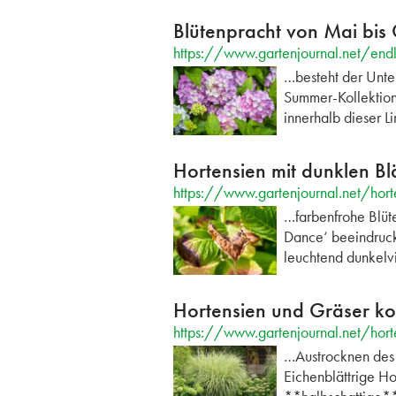
Blütenpracht von Mai bis
https://www.gartenjournal.net/end
…besteht der Unte
Summer-Kollektion 
innerhalb dieser L
Hortensien mit dunklen Blä
https://www.gartenjournal.net/horte
…farbenfrohe Blüt
Dance‘ beeindruck
leuchtend dunkelvi
Hortensien und Gräser ko
https://www.gartenjournal.net/hort
…Austrocknen des 
Eichenblättrige Ho