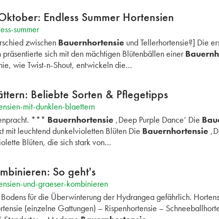
 Oktober: Endless Summer Hortensien
less-summer
rschied zwischen
Bauernhortensie
und Tellerhortensie?] Die er
präsentierte sich mit den mächtigen Blütenbällen einer
Bauernh
inie, wie Twist-n-Shout, entwickeln die…
ttern: Beliebte Sorten & Pflegetipps
nsien-mit-dunklen-blaettern
enpracht. ***
Bauernhortensie
‚Deep Purple Dance‘ Die
Bau
t mit leuchtend dunkelvioletten Blüten Die
Bauernhortensie
‚De
olette Blüten, die sich stark von…
mbinieren: So geht's
ensien-und-graeser-kombinieren
Bodens für die Überwinterung der Hydrangea gefährlich. Hortens
rtensie (einzelne Gattungen) – Rispenhortensie – Schneeballhorte