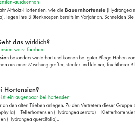
tensien-ausduennen
ahr Altholz-Hortensien, wie die
Bauernhortensie
(Hydrangea ma
), legen ihre Blütenknospen bereits im Vorjahr an. Schneiden Sie
eht das wirklich?
ensien-weiss-faerben
sie
n besonders winterhart und können bei guter Pflege Höhen von 
hen aus einer Mischung großer, steriler und kleiner, fruchtbarer 
i Hortensien?
ist-ein-augenpaar-bei-hortensien
r an den alten Trieben anlegen. Zu den Vertretern dieser Gruppe 
ylla) – Tellerhortensien (Hydrangea serrata) – Kletterhortensie
sien (Hydrangea quercifolia)…