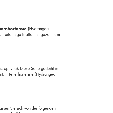
ernhortensie
(Hydrangea
eit-eiförmige Blätter mit gezähntem
ophylla): Diese Sorte gedeiht in
ent. – Tellerhortensie (Hydrangea
Lassen Sie sich von der folgenden