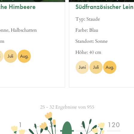
che Himbeere
Südfranzösischer Lein
Typ:
Staude
onne, Halbschatten
Farbe:
Blau
cm
Standort:
Sonne
Höhe:
40 cm
i
Juli
Aug.
Juni
Juli
Aug.
25 - 32 Ergebnisse von 955
1
…
3
4
5
…
120