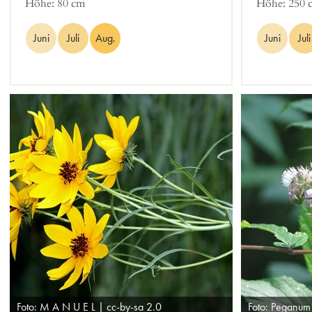
Höhe:
80 cm
Höhe:
250 
Juni
Juli
Aug.
Juni
Juli
Foto: M A N U E L | cc-by-sa 2.0
Foto: Peganum