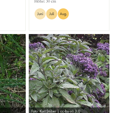
Höhe:
30 cm
Juni
Juli
Aug.
Foto: Kurt Stüber | cc-by-sa 3.0