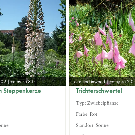
09 | cc-by-sa 3.0
Foto: Jim Linwood | cc-by-sa 2.0
n Steppenkerze
Trichterschwertel
e
Typ:
Zwiebelpflanze
Farbe:
Rot
onne
Standort:
Sonne