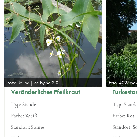
Foto: Bouba | cc-by-sa 3.0
Foto: 4028mdk
Veränderliches Pfeilkraut
Turkesta
Typ:
Staude
Typ:
Staud
Farbe:
Weiß
Farbe:
Rot
Standort:
Sonne
Standort:
S