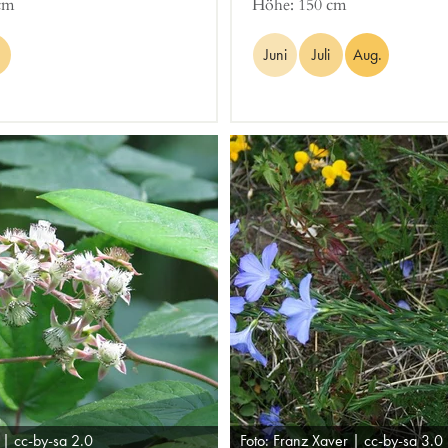
cm
Höhe:
150 cm
Juni
Juli
Aug.
 | cc-by-sa 2.0
Foto: Franz Xaver | cc-by-sa 3.0