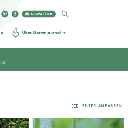
op
Über Gartenjournal
N
stil
FILTER ANPASSEN