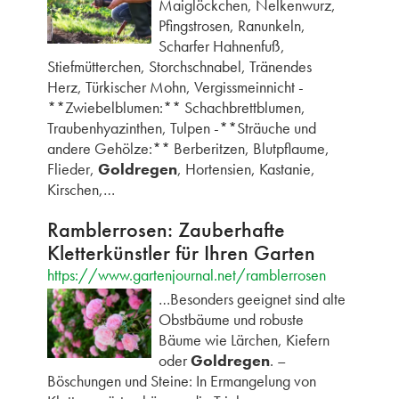
Maiglöckchen, Nelkenwurz,
Pfingstrosen, Ranunkeln,
Scharfer Hahnenfuß,
Stiefmütterchen, Storchschnabel, Tränendes
Herz, Türkischer Mohn, Vergissmeinnicht -
**Zwiebelblumen:** Schachbrettblumen,
Traubenhyazinthen, Tulpen -**Sträuche und
andere Gehölze:** Berberitzen, Blutpflaume,
Flieder,
Goldregen
, Hortensien, Kastanie,
Kirschen,…
Ramblerrosen: Zauberhafte
Kletterkünstler für Ihren Garten
https://www.gartenjournal.net/ramblerrosen
…Besonders geeignet sind alte
Obstbäume und robuste
Bäume wie Lärchen, Kiefern
oder
Goldregen
. –
Böschungen und Steine: In Ermangelung von