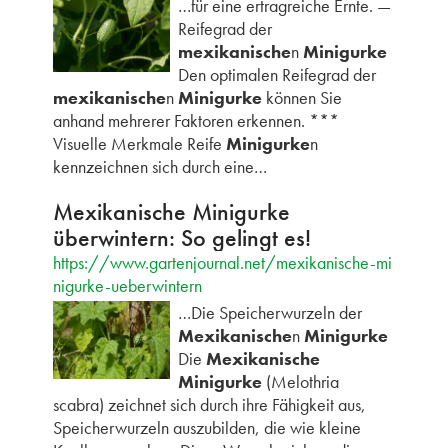
…für eine ertragreiche Ernte. —
Reifegrad der
mexikanische
n
Minigurke
Den optimalen Reifegrad der
mexikanische
n
Minigurke
können Sie
anhand mehrerer Faktoren erkennen. ***
Visuelle Merkmale Reife
Minigurke
n
kennzeichnen sich durch eine…
Mexikanische Minigurke
überwintern: So gelingt es!
https://www.gartenjournal.net/mexikanische-mi
nigurke-ueberwintern
…Die Speicherwurzeln der
Mexikanische
n
Minigurke
Die
Mexikanische
Minigurke
(Melothria
scabra) zeichnet sich durch ihre Fähigkeit aus,
Speicherwurzeln auszubilden, die wie kleine