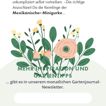
unkompliziert selbst vortreiben. –Die richtige
Anzuchtzeit Da die Keimlinge der
Mexikanische
n
Minigurke
…
MEHR INSPIRATION UND
GARTENTIPPS
… gibt es in unserem monatlichen Gartenjournal-
Newsletter.