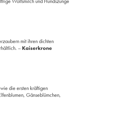
ättrige Wolfsmilch und Hundszunge
rzaubern mit ihren dichten
hältlich. –
Kaiserkrone
ie die ersten kräftigen
 Elfenblumen, Gänseblümchen,