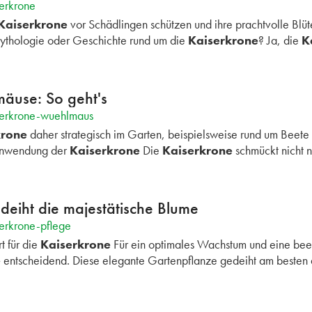
erkrone
Kaiserkrone
vor Schädlingen schützen und ihre prachtvolle Bl
ythologie oder Geschichte rund um die
Kaiserkrone
? Ja, die
K
äuse: So geht's
serkrone-wuehlmaus
krone
daher strategisch im Garten, beispielsweise rund um Beete
nwendung der
Kaiserkrone
Die
Kaiserkrone
schmückt nicht n
deiht die majestätische Blume
erkrone-pflege
t für die
Kaiserkrone
Für ein optimales Wachstum und eine beei
e
entscheidend. Diese elegante Gartenpflanze gedeiht am besten 