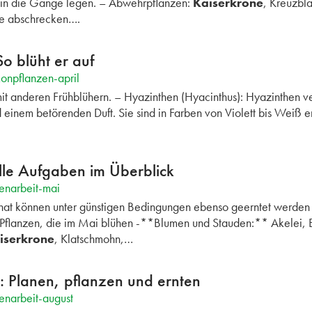
 in die Gänge legen. – Abwehrpflanzen:
Kaiserkrone
, Kreuzbl
e abschrecken….
o blüht er auf
onpflanzen-april
it anderen Frühblühern. – Hyazinthen (Hyacinthus): Hyazinthen ve
 einem betörenden Duft. Sie sind in Farben von Violett bis Weiß er
lle Aufgaben im Überblick
enarbeit-mai
nat können unter günstigen Bedingungen ebenso geerntet werden w
–Pflanzen, die im Mai blühen -**Blumen und Stauden:** Akelei,
iserkrone
, Klatschmohn,…
: Planen, pflanzen und ernten
enarbeit-august