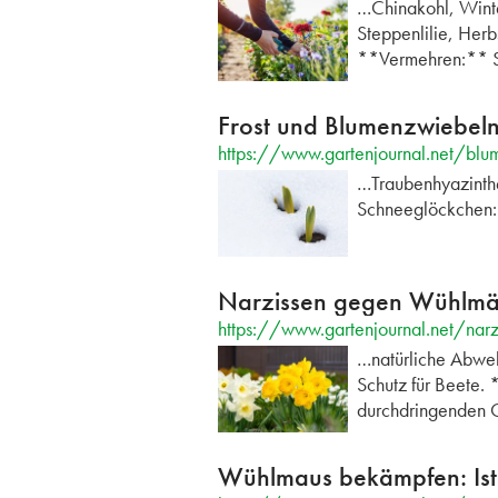
…Chinakohl, Winte
Steppenlilie, Herb
**Vermehren:** S
Frost und Blumenzwiebeln
https://www.gartenjournal.net/blum
…Traubenhyazinthen
Schneeglöckchen: 
Narzissen gegen Wühlmäu
https://www.gartenjournal.net/na
…natürliche Abweh
Schutz für Beete.
durchdringenden 
Wühlmaus bekämpfen: Ist G