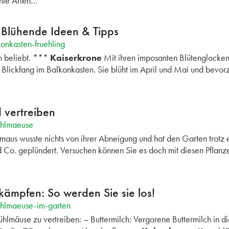
ente Arten…
: Blühende Ideen & Tipps
onkasten-fruehling
n beliebt. ***
Kaiserkrone
Mit ihren imposanten Blütenglocken 
 Blickfang im Balkonkasten. Sie blüht im April und Mai und bevo
vertreiben
ehlmaeuse
us wusste nichts von ihrer Abneigung und hat den Garten trotz 
 Co. geplündert. Versuchen können Sie es doch mit diesen Pflanz
mpfen: So werden Sie sie los!
ehlmaeuse-im-garten
ühlmäuse zu vertreiben: – Buttermilch: Vergorene Buttermilch in 