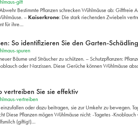
lmaus-gift
Abwehr Bestimmte Pflanzen schrecken Wühlmäuse ab: Giftfreie Alt
Wühlmäuse. –
Kaiserkrone
: Die stark riechenden Zwiebeln vert
t für ihre…
: So identifizieren Sie den Garten-Schädlin
hlmaus-spuren
euer Bäume und Sträucher zu schützen. – Schutzpflanzen: Pflanze
noblauch oder Narzissen. Diese Gerüche können Wühlmäuse absch
ertreiben Sie sie effektiv
hlmaus-vertreiben
einzufallen oder dazu beitragen, sie zur Umkehr zu bewegen. T
ht Diese Pflanzen mögen Wühlmäuse nicht: -Tagetes -Knoblauch
fsmilch (giftig!)…