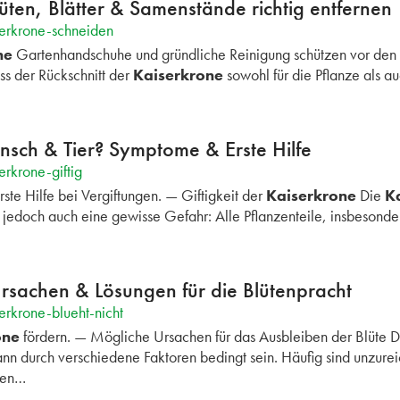
üten, Blätter & Samenstände richtig entfernen
serkrone-schneiden
ne
Gartenhandschuhe und gründliche Reinigung schützen vor den G
ass der Rückschnitt der
Kaiserkrone
sowohl für die Pflanze als au
ensch & Tier? Symptome & Erste Hilfe
rkrone-giftig
ste Hilfe bei Vergiftungen. — Giftigkeit der
Kaiserkrone
Die
K
t jedoch auch eine gewisse Gefahr: Alle Pflanzenteile, insbesonde
Ursachen & Lösungen für die Blütenpracht
erkrone-blueht-nicht
one
fördern. — Mögliche Ursachen für das Ausbleiben der Blüte D
ann durch verschiedene Faktoren bedingt sein. Häufig sind unzure
gen…