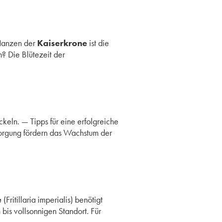
flanzen der
Kaiserkrone
ist die
n? Die Blütezeit der
ickeln. — Tipps für eine erfolgreiche
orgung fördern das Wachstum der
e
(Fritillaria imperialis) benötigt
is vollsonnigen Standort. Für