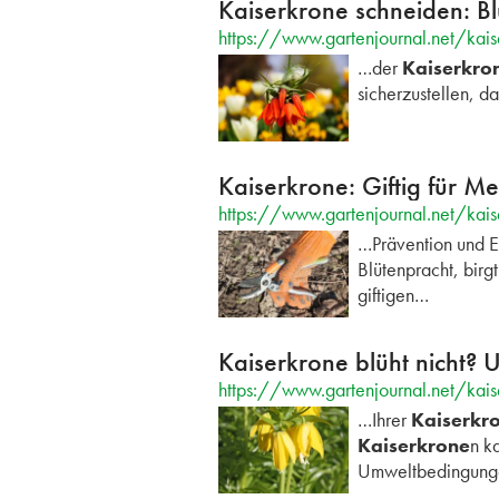
Kaiserkrone schneiden: Bl
https://www.gartenjournal.net/kai
…der
Kaiserkro
sicherzustellen, d
Kaiserkrone: Giftig für M
https://www.gartenjournal.net/kaise
…Prävention und Er
Blütenpracht, birg
giftigen…
Kaiserkrone blüht nicht? 
https://www.gartenjournal.net/kais
…Ihrer
Kaiserkr
Kaiserkrone
n k
Umweltbedingun