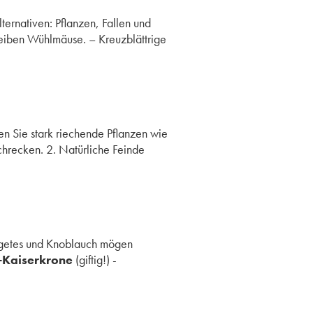
ernativen: Pflanzen, Fallen und
reiben Wühlmäuse. – Kreuzblättrige
g
n Sie stark riechende Pflanzen wie
recken. 2. Natürliche Feinde
agetes und Knoblauch mögen
-Kaiserkrone
(giftig!) -