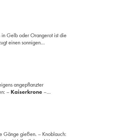
in Gelb oder Orangerot ist die
rzugt einen sonnigen…
eigens angepflanzter
en: –
Kaiserkrone
–…
die Gänge gießen. – Knoblauch: