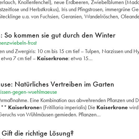
rlauch, Knollenfenchel), neue Erdbeeren, Zwiebelblumen (Mado
stzeitlose und Herbstkrokus), Iris und Pfingstrosen, immergrüne 
tecklinge u.a. von Fuchsien, Geranien, Wandelröschen, Oleand
: So kommen sie gut durch den Winter
enzwiebeln-frost
 und Zwergiris: 10 cm bis 15 cm tief – Tulpen, Narzissen und Hy
etwa 7 cm tief –
Kaiserkrone
: etwa 15…
se: Natürliches Vertreiben im Garten
rzissen-gegen-wuehlmaeuse
rmaßnahme. Eine Kombination aus abwehrenden Pflanzen und Dra
 ***
Kaiserkrone
n (Fritillaria imperialis) Die
Kaiserkrone
wird 
Geruchs von Wühlmäusen gemieden. Pflanzen…
ift die richtige Lösung?