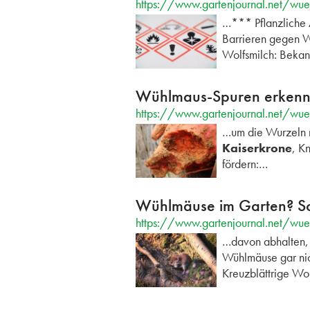
https://www.gartenjournal.net/wueh
…*** Pflanzliche 
Barrieren gegen 
Wolfsmilch: Bekann
Wühlmaus-Spuren erkennen
https://www.gartenjournal.net/wue
…um die Wurzeln n
Kaiserkrone
, K
fördern:…
Wühlmäuse im Garten? So v
https://www.gartenjournal.net/wue
…davon abhalten, 
Wühlmäuse gar nic
Kreuzblättrige Wol