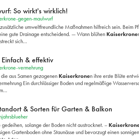
f: So wirkt's wirklich!
serkrone-gegen-maulwurf
zusätzliche umweltfreundliche Maßnahmen hilfreich sein. Beim P
d eine gute Drainage entscheidend. — Wann blühen
Kaiserkrone
rstreckt sich…
Einfach & effektiv
serkrone-vermehrung
s die aus Samen gezogenen
Kaiserkrone
n ihre erste Blüte entw
ermehrung Ein durchlässiger Boden und regelmäßige Wasservers
Um…
Standort & Sorten für Garten & Balkon
hjahrsblueher
 gedeihen, solange der Boden nicht austrocknet. –
Kaiserkron
ssigen Gartenboden ohne Staunässe und bevorzugt einen sonnigen b