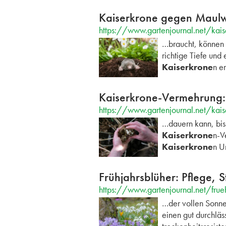
Kaiserkrone gegen Maulwur
https://www.gartenjournal.net/kai
…braucht, können 
richtige Tiefe un
Kaiserkrone
n e
Kaiserkrone-Vermehrung: 
https://www.gartenjournal.net/kai
…dauern kann, bi
Kaiserkrone
n-V
Kaiserkrone
n 
Frühjahrsblüher: Pflege, 
https://www.gartenjournal.net/frue
…der vollen Sonne
einen gut durchlä