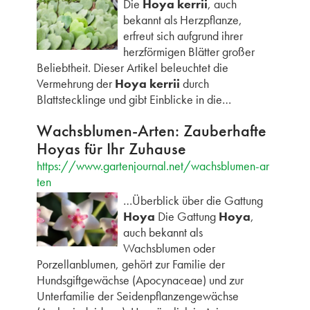
Die
Hoya kerrii
, auch
bekannt als Herzpflanze,
erfreut sich aufgrund ihrer
herzförmigen Blätter großer
Beliebtheit. Dieser Artikel beleuchtet die
Vermehrung der
Hoya kerrii
durch
Blattstecklinge und gibt Einblicke in die…
Wachsblumen-Arten: Zauberhafte
Hoyas für Ihr Zuhause
https://www.gartenjournal.net/wachsblumen-ar
ten
…Überblick über die Gattung
Hoya
Die Gattung
Hoya
,
auch bekannt als
Wachsblumen oder
Porzellanblumen, gehört zur Familie der
Hundsgiftgewächse (Apocynaceae) und zur
Unterfamilie der Seidenpflanzengewächse