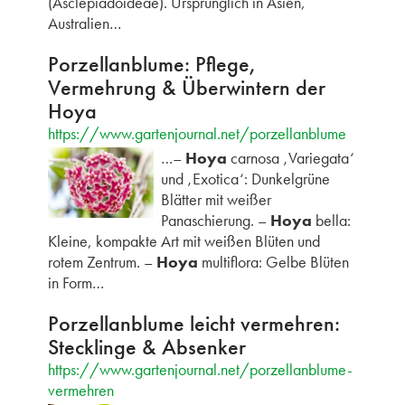
(Asclepiadoideae). Ursprünglich in Asien,
Australien…
Porzellanblume: Pflege,
Vermehrung & Überwintern der
Hoya
https://www.gartenjournal.net/porzellanblume
…–
Hoya
carnosa ‚Variegata‘
und ‚Exotica‘: Dunkelgrüne
Blätter mit weißer
Panaschierung. –
Hoya
bella:
Kleine, kompakte Art mit weißen Blüten und
rotem Zentrum. –
Hoya
multiflora: Gelbe Blüten
in Form…
Porzellanblume leicht vermehren:
Stecklinge & Absenker
https://www.gartenjournal.net/porzellanblume-
vermehren