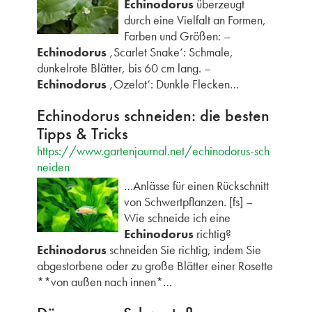
Echinodorus
überzeugt
durch eine Vielfalt an Formen,
Farben und Größen: –
Echinodorus
‚Scarlet Snake‘: Schmale,
dunkelrote Blätter, bis 60 cm lang. –
Echinodorus
‚Ozelot‘: Dunkle Flecken…
Echinodorus schneiden: die besten
Tipps & Tricks
https://www.gartenjournal.net/echinodorus-sch
neiden
…Anlässe für einen Rückschnitt
von Schwertpflanzen. [fs] –
Wie schneide ich eine
Echinodorus
richtig?
Echinodorus
schneiden Sie richtig, indem Sie
abgestorbene oder zu große Blätter einer Rosette
**von außen nach innen*…